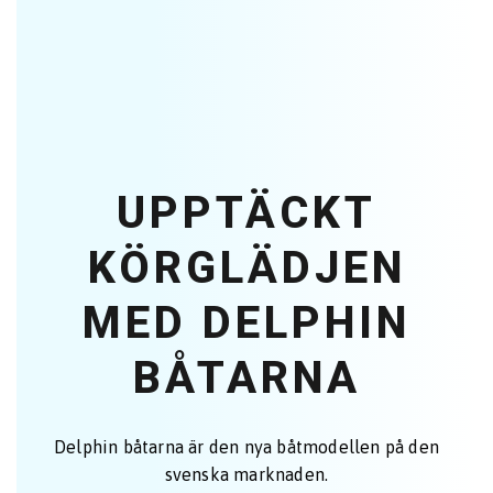
UPPTÄCKT
KÖRGLÄDJEN
MED DELPHIN
BÅTARNA
Delphin båtarna är den nya båtmodellen på den
svenska marknaden.