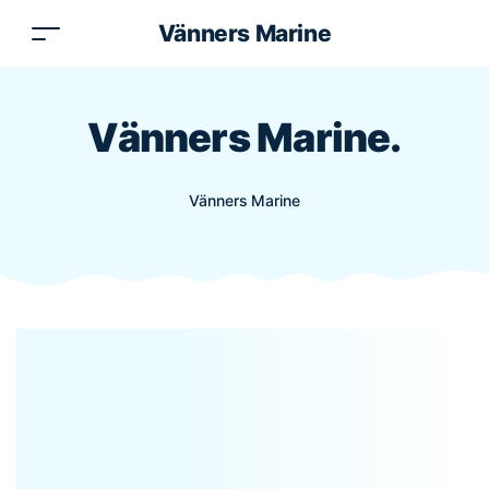
Vänners Marine
Vänners Marine.
Vänners Marine