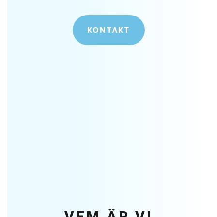
KONTAKT
VEM ÄR VI