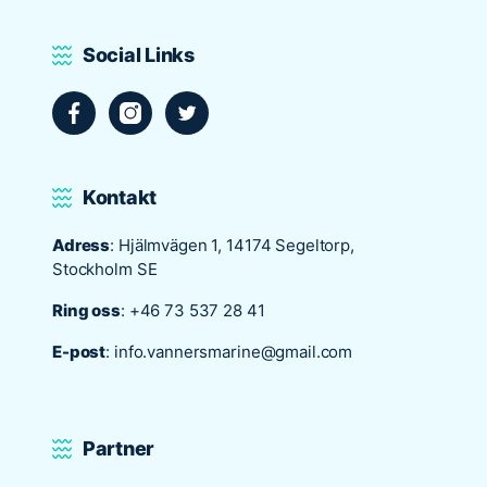
b88 slot
s77 resmi
Social Links
daftar slot88
judi slot online pulsa
slot online gacor
info rtp slot gacor
keluaran togel hari ini
Kontakt
daftar panengg
agen slot300
Adress
: Hjälmvägen 1, 14174 Segeltorp,
situs b88
Stockholm SE
sbobet login
Ring oss
:
+46 73 537 28 41
rtp slot online
judi slot gacor online
E-post
:
info.vannersmarine@gmail.com
slot deposit pulsa
poker online terpercaya
situs slot online
result hk lengkap
Partner
slot deposit dana