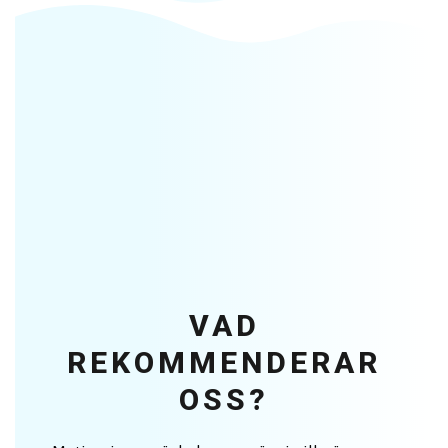
VAD
REKOMMENDERAR
OSS?